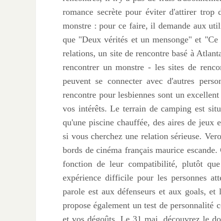
romance secrète pour éviter d'attirer trop 
monstre : pour ce faire, il demande aux utili
que "Deux vérités et un mensonge" et "Ce q
relations, un site de rencontre basé à Atlan
rencontrer un monstre - les sites de renco
peuvent se connecter avec d'autres person
rencontre pour lesbiennes sont un excellent
vos intérêts. Le terrain de camping est situ
qu'une piscine chauffée, des aires de jeux 
si vous cherchez une relation sérieuse. Vero
bords de cinéma français maurice escande. C
fonction de leur compatibilité, plutôt qu
expérience difficile pour les personnes a
parole est aux défenseurs et aux goals, et 
propose également un test de personnalité c
et vos dégoûts. Le 31 mai, découvrez le doc