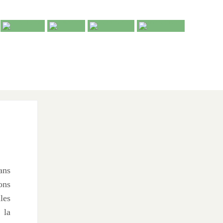
dans
ons
les
 la