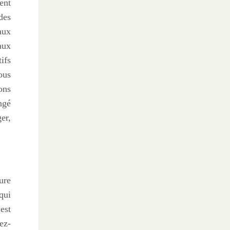
ent
des
aux
aux
ifs
ous
ons
ngé
er,
ure
qui
est
ez-