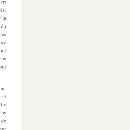
ert
ès.
 la
 du
ces
ire
ont
ous
ont
our
 et
 Le
ans
 de
eur