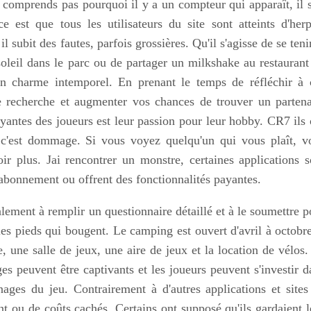
je comprends pas pourquoi il y a un compteur qui apparaît, il s
e est que tous les utilisateurs du site sont atteints d'herp
ubit des fautes, parfois grossières. Qu'il s'agisse de se tenir
leil dans le parc ou de partager un milkshake au restaurant
un charme intemporel. En prenant le temps de réfléchir à 
e recherche et augmenter vos chances de trouver un partena
ayantes des joueurs est leur passion pour leur hobby. CR7 ils 
s c'est dommage. Si vous voyez quelqu'un qui vous plaît, v
ir plus. Jai rencontrer un monstre, certaines applications s
n abonnement ou offrent des fonctionnalités payantes.
lement à remplir un questionnaire détaillé et à le soumettre p
les pieds qui bougent. Le camping est ouvert d'avril à octobre
, une salle de jeux, une aire de jeux et la location de vélos.
s peuvent être captivants et les joueurs peuvent s'investir d
nages du jeu. Contrairement à d'autres applications et sites
nt ou de coûts cachés. Certains ont supposé qu'ils gardaient l