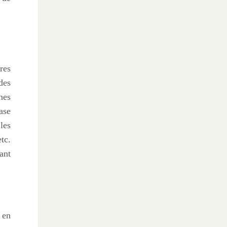
res
des
nes
ase
les
etc.
ant
 en