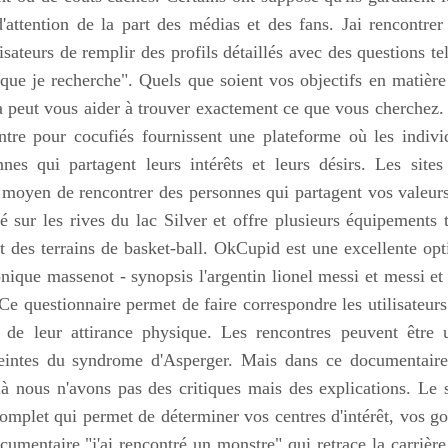
d'attention de la part des médias et des fans. Jai rencontrer
sateurs de remplir des profils détaillés avec des questions tel
ue je recherche". Quels que soient vos objectifs en matière
ta peut vous aider à trouver exactement ce que vous cherchez. 
ntre pour cocufiés fournissent une plateforme où les indivi
nes qui partagent leurs intérêts et leurs désirs. Les sites
 moyen de rencontrer des personnes qui partagent vos valeurs
é sur les rives du lac Silver et offre plusieurs équipements t
et des terrains de basket-ball. OkCupid est une excellente opt
nique massenot - synopsis l'argentin lionel messi et messi et 
e questionnaire permet de faire correspondre les utilisateurs
e de leur attirance physique. Les rencontres peuvent être 
tteintes du syndrome d'Asperger. Mais dans ce documentaire
là nous n'avons pas des critiques mais des explications. Le s
omplet qui permet de déterminer vos centres d'intérêt, vos go
umentaire "j'ai rencontré un monstre" qui retrace la carrière