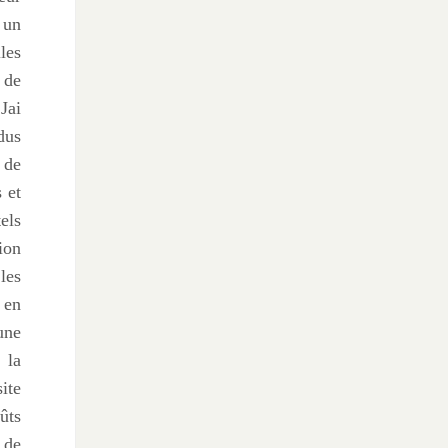
 un
les
 de
Jai
dus
 de
 et
els
ion
les
 en
une
 la
ite
ûts
 de