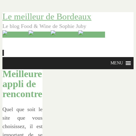
Le meilleur de Bordeaux
Le blog Food & Wine de Sophie Juby
Aller
MENU
au
Meilleure
contenu
appli de
principal
rencontre
Quel que soit le
site que vous
choisissez, il est
important de se