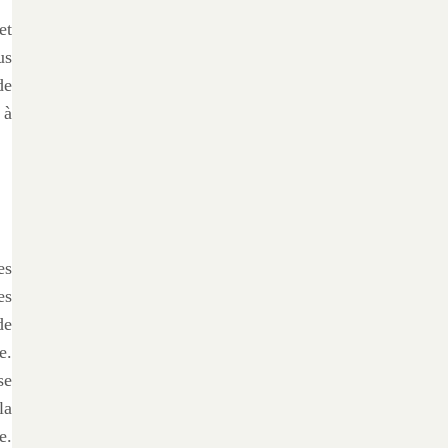
et
us
de
 à
es
es
de
e.
se
la
e.