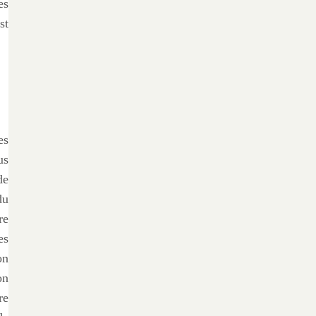
es
st
es
us
de
du
re
es
on
on
re