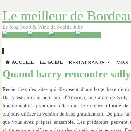
Le meilleur de Bordea
Le blog Food & Wine de Sophie Juby
Aller
ACCUEIL
LE GUIDE
RESTAURANTS
VINS
au
Quand harry rencontre sally
contenu
principal
Recherchez des sites qui disposent d'une large base de don
Harry est alors le petit ami d'Amanda, une amie de Sally, qu
fonctionnalités premium telles que le nombre illimité de
toujours utiliser la version de base gratuitement. De plus, u
que vous avez préparé ensemble. Les prédateurs peuvent se 
victimes sans méfiance dans des situations dangereuses. Ess