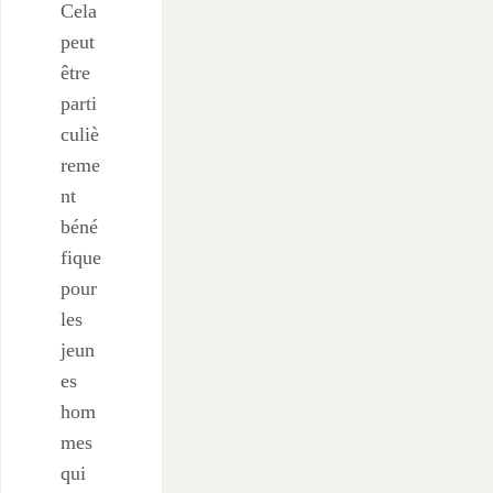
Cela
peut
être
parti
culiè
reme
nt
béné
fique
pour
les
jeun
es
hom
mes
qui