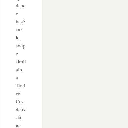
danc
e
basé
sur
le
swip
e
simil
aire
à
Tind
er.
Ces
deux
-là
ne