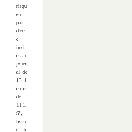
risqu
ent
pas
d'êtr
e
invit
és au
journ
al de
13 h
eures
de
TF1.
S'y
lisen
t le