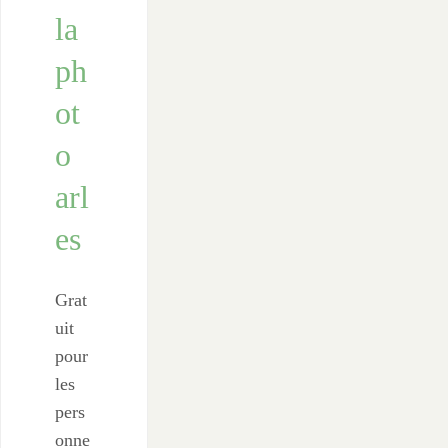
la
ph
ot
o
arl
es
Grat
uit
pour
les
pers
onne