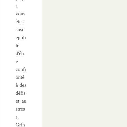
t,
vous
êtes
susc
eptib
le
d'êtr
e
confr
onté
à des
défis
et au
stres
s.
Grin