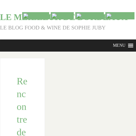
LE MEILLEUR DE BORDEAUX
LE BLOG FOOD & WINE DE SOPHIE JUBY
MENU
Re
nc
on
tre
de