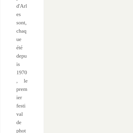
d'Arl
es
sont,
chaq
ue
été
depu
is
1970
, le
prem
ier
festi
val
de
phot