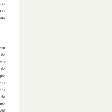
des
tres
aux
eut
 de
ous
 de
que
nes
des
ria
une
vid