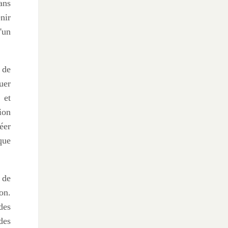
ans
nir
'un
 de
uer
 et
ion
éer
que
 de
on.
des
des