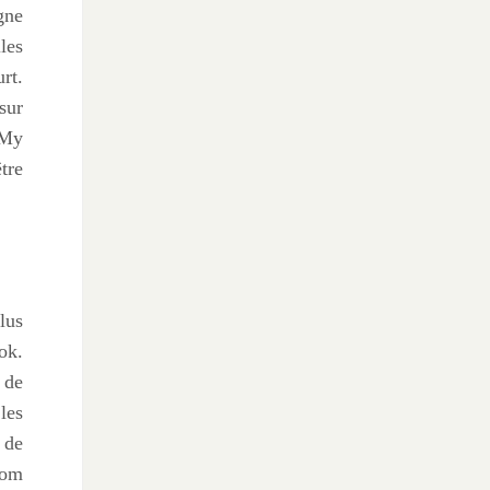
gne
les
rt.
sur
 My
tre
lus
ok.
 de
les
 de
nom