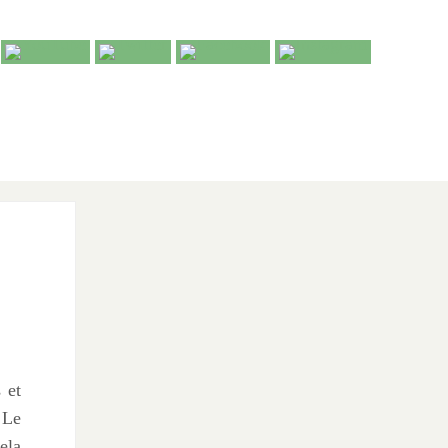
 et
 Le
ela