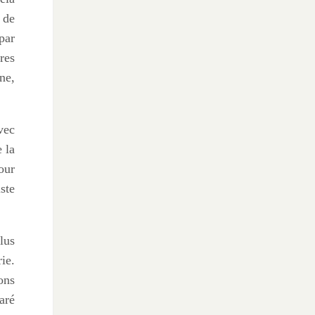
 de
par
res
ne,
vec
 la
our
ste
lus
ie.
ons
aré