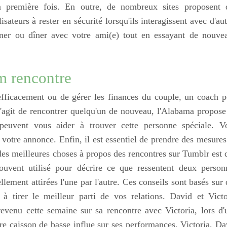
a première fois. En outre, de nombreux sites proposent 
isateurs à rester en sécurité lorsqu'ils interagissent avec d'au
euner ou dîner avec votre ami(e) tout en essayant de nouve
m rencontre
efficacement ou de gérer les finances du couple, un coach p
 s'agit de rencontrer quelqu'un de nouveau, l'Alabama propose
peuvent vous aider à trouver cette personne spéciale. V
votre annonce. Enfin, il est essentiel de prendre des mesures
 des meilleures choses à propos des rencontres sur Tumblr est 
 souvent utilisé pour décrire ce que ressentent deux person
lement attirées l'une par l'autre. Ces conseils sont basés sur 
 à tirer le meilleur parti de vos relations. David et Victo
evenu cette semaine sur sa rencontre avec Victoria, lors d'
e caisson de basse influe sur ses performances. Victoria, Da