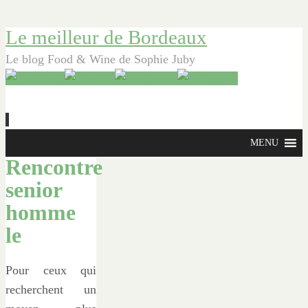
Le meilleur de Bordeaux
Le blog Food & Wine de Sophie Juby
Aller
MENU
au
Rencontre
contenu
senior
principal
homme
le
Pour ceux qui
recherchent un