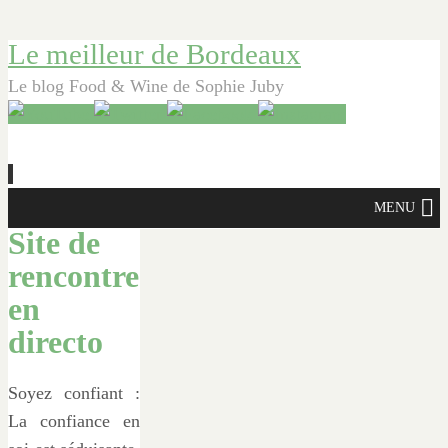
Le meilleur de Bordeaux
Le blog Food & Wine de Sophie Juby
Aller
MENU
au
Site de
contenu
rencontre
principal
en
directo
Soyez confiant :
La confiance en