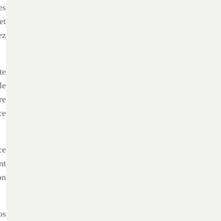
es
et
ez
te
le
re
ce
ce
nt
on
os