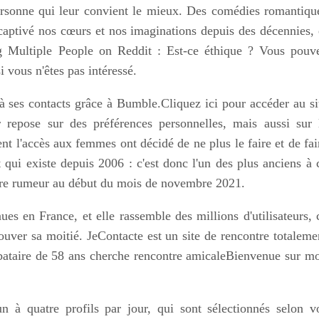
personne qui leur convient le mieux. Des comédies romantiqu
captivé nos cœurs et nos imaginations depuis des décennies, 
ing Multiple People on Reddit : Est-ce éthique ? Vous pouv
i vous n'êtes pas intéressé.
 à ses contacts grâce à Bumble.Cliquez ici pour accéder au si
epose sur des préférences personnelles, mais aussi sur 
t l'accès aux femmes ont décidé de ne plus le faire et de fai
 qui existe depuis 2006 : c'est donc l'un des plus anciens à 
mière rumeur au début du mois de novembre 2021.
ues en France, et elle rassemble des millions d'utilisateurs, 
ouver sa moitié. JeContacte est un site de rencontre totaleme
bataire de 58 ans cherche rencontre amicaleBienvenue sur m
 à quatre profils par jour, qui sont sélectionnés selon v