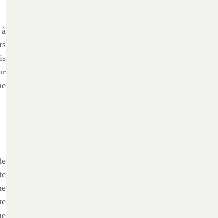
 à
rs
is
ur
me
de
te
ne
te
ue