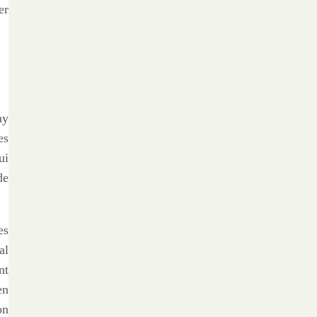
er
ny
es
ui
de
es
al
nt
en
on