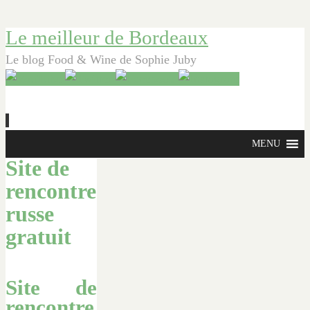
Le meilleur de Bordeaux
Le blog Food & Wine de Sophie Juby
Aller
MENU
au
Site de
contenu
rencontre
principal
russe
gratuit
Site de
rencontre