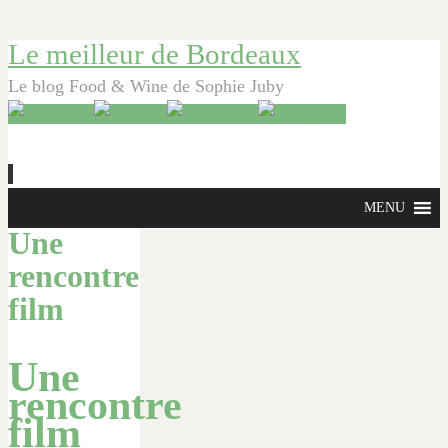
Le meilleur de Bordeaux
Le blog Food & Wine de Sophie Juby
Aller
MENU
au
Une
contenu
rencontre
principal
film
Une
rencontre
film