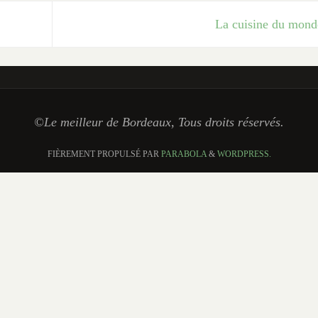
La cuisine du mon
©Le meilleur de Bordeaux, Tous droits réservés.
FIÈREMENT PROPULSÉ PAR
PARABOLA
&
WORDPRESS.