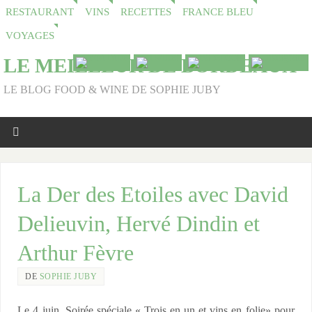
RESTAURANT
VINS
RECETTES
FRANCE BLEU
VOYAGES
LE MEILLEUR DE BORDEAUX
LE BLOG FOOD & WINE DE SOPHIE JUBY
La Der des Etoiles avec David
Delieuvin, Hervé Dindin et
Arthur Fèvre
DE
SOPHIE JUBY
Le 4 juin, Soirée spéciale « Trois en un et vins en folie» pour