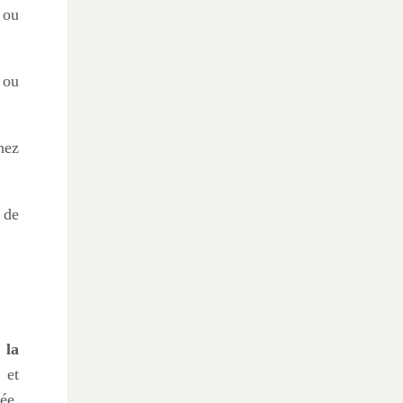
 ou
 ou
hez
 de
 la
 et
ée.