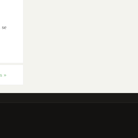
 se
es
»