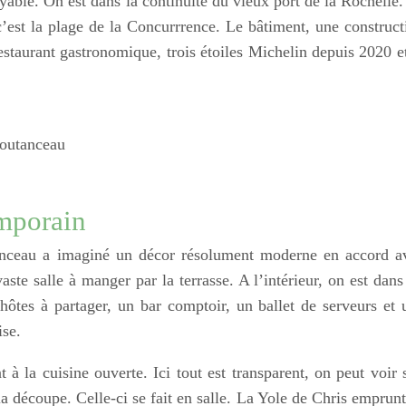
able. On est dans la continuité du vieux port de la Rochelle.
 c’est la plage de la Concurrrence. Le bâtiment, une construct
estaurant gastronomique, trois étoiles Michelin depuis 2020 et
Coutanceau
emporain
tanceau a imaginé un décor résolument moderne en accord a
aste salle à manger par la terrasse. A l’intérieur, on est dans
hôtes à partager, un bar comptoir, un ballet de serveurs et 
ise.
 à la cuisine ouverte. Ici tout est transparent, on peut voir 
 la découpe. Celle-ci se fait en salle. La Yole de Chris emprunt