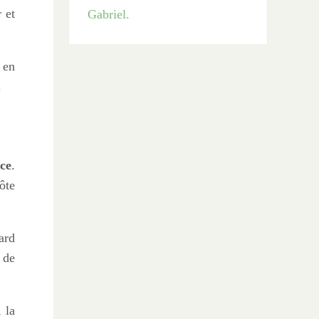
 et
 en
.
nce
.
ôte
ard
 de
 la