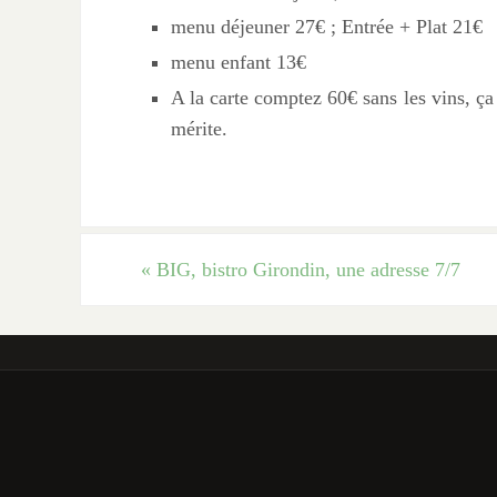
menu déjeuner 27€ ; Entrée + Plat 21€
menu enfant 13€
A la carte comptez 60€ sans les vins, ça
mérite.
«
BIG, bistro Girondin, une adresse 7/7