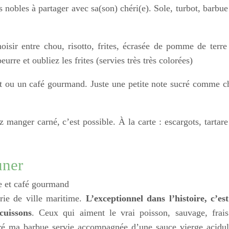
s nobles à partager avec sa(son) chéri(e). Sole, turbot, barbue
isir entre chou, risotto, frites, écrasée de pomme de terre
urre et oubliez les frites (servies très très colorées)
ait ou un café gourmand. Juste une petite note sucré comme c
 manger carné, c’est possible. À la carte : escargots, tartare
uner
e et café gourmand
rie de ville maritime.
L’exceptionnel dans l’histoire, c’est
cuissons
. Ceux qui aiment le vrai poisson, sauvage, frais
doré ma barbue servie accompagnée d’une sauce vierge acidul