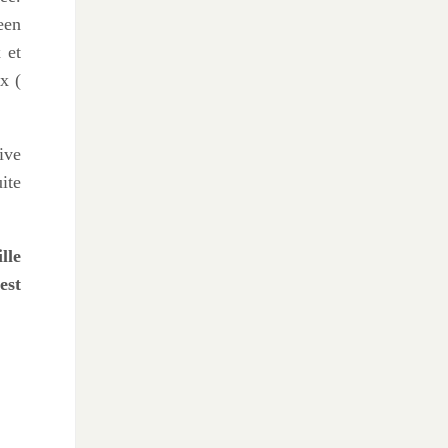
een
 et
x (
ive
ite
lle
est