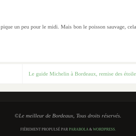
 pique un peu pour le midi. Mais bon le poisson sauvage, cela
Le guide Michelin à Bordeaux, remise des étoil
©Le meilleur de Bordeaux, Tous droits réservés.
FIÈREMENT PROPULSÉ PAR
PARABOLA
&
WORDPRESS.