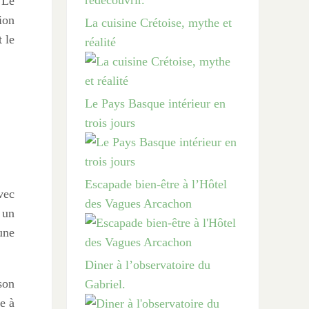
 Le
ion
La cuisine Crétoise, mythe et
 le
réalité
Le Pays Basque intérieur en
trois jours
Escapade bien-être à l’Hôtel
vec
des Vagues Arcachon
 un
une
Diner à l’observatoire du
son
Gabriel.
e à