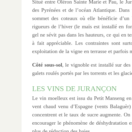
Situé entre Oléron Sainte Marie et Pau, le Ju
des Pyrénées et de l’océan Atlantique. Dans
sommet des coteaux où elle bénéficie d’un b
rigueurs de l’hiver (le maïs est installé en f
gel ne sévit pas dans les hauteurs, ce qui en 
à fait appréciable. Les contraintes sont su
exploitation de la vigne en terrasse et parfoi
Côté sous-sol
, le vignoble est installé sur des
galets roulés portés par les torrents et les glac
LES VINS DE JURANÇON
Le vin moelleux est issu du Petit Manseng en
vent chaud venu d’Espagne (vents Balaguèr) et
concentrent et le taux de sucre augmente. On 
encourager le phénomène de déshydratation en 
plus de réduction des baies.