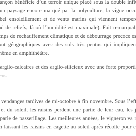
rançon bénéficie d’un terroir unique placé sous la double inf
 un paysage encore marqué par la polyculture, la vigne occ
el ensoleillement et de vents marins qui viennent tempére
ond de reliefs, là où l’humidité est maximale). Fait remarquab
temps de réchauffement climatique et de débourrage précoce es
rtout géographiques avec des sols très pentus qui implique
s même en amphithéâtre.
 argilo-calcaires et des argilo-silicieux avec une forte proport
iers.
 vendanges tardives de mi-octobre à fin novembre. Sous l’ef
 du soleil, les raisins perdent une partie de leur eau, les 
parle de passerillage. Les meilleures années, le vigneron v
laissant les raisins en cagette au soleil après récolte pour 