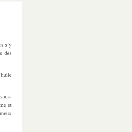
On s’y
s des
’huile
 sous-
rme et
fameux