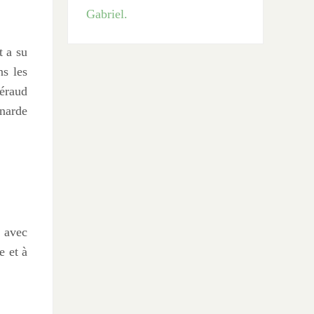
t a su
s les
Géraud
gnarde
r avec
e et à