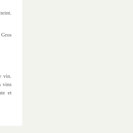
teint.
 Gros
e vin.
s vins
nte et