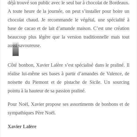
déjà trouvé son public avec le seul bar à chocolat de Bordeaux.
A toute heure de la journée, on peut s’installer pour boire un
chocolat chaud. Je recommande le végétal, une spécialité à
base de cacao et de lait d’amande maison. C’est une création
beaucoup plus légère que la version traditionnelle mais tout
aussi savoureuse.
L
Côté bonbon, Xavier Lalère s’est spécialisé dans le praliné. Il
a
réalise lui-même ses bases à partir d’amandes de Valence, de
i
noisette du Piemont et de pistache de Sicile. Un sourcing
t
pointu à la hauteur de sa passion praliné.
d
’
Pour Noël, Xavier propose ses assortiments de bonbons et de
a
sympathiques Père Noël.
m
a
Xavier Lalère
n