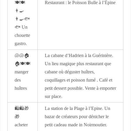
🍽🍽
Restaurant : le Poisson Bulle à l’Épine
👨‍🍳
👨‍🍳🐟
🐟 Un
chouette
gastro.
🐚🐚🏠
La cabane d’Hadrien à la Guérinière.
🏠🍽🍽
Un lieu magique plus restaurant que
manger
cabane où déguster huîtres,
des
coquillages et poisson fumé . Café et
huîtres
petit dessert possible. Vente à emporter
sur place.
🛍🛍🎁
La station de la Plage à l’Epine. Un
🎁
bazar de créateurs pour dénicher le
acheter
petit cadeau made in Noirmoutier.