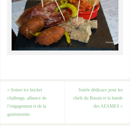
«
Soiree ice bucket
Soirée dédicace pour les
challenge, alliance de
chefs du Bassin et la bande
l’engagement et de la
des AFAMES
»
gastronomie.