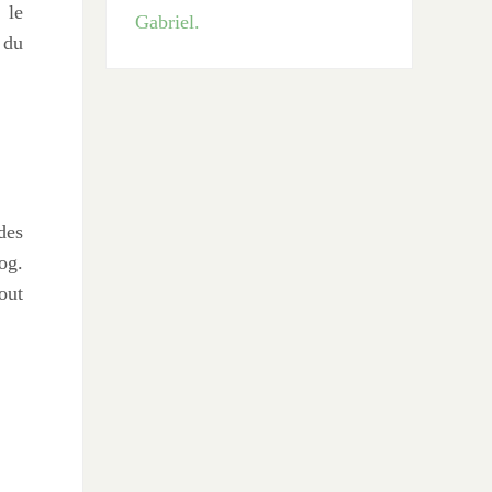
 le
 du
des
og.
out