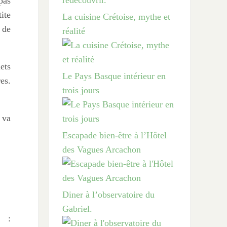
pas
tite
La cuisine Crétoise, mythe et
 de
réalité
ets
Le Pays Basque intérieur en
es.
trois jours
 va
Escapade bien-être à l’Hôtel
des Vagues Arcachon
Diner à l’observatoire du
Gabriel.
 :