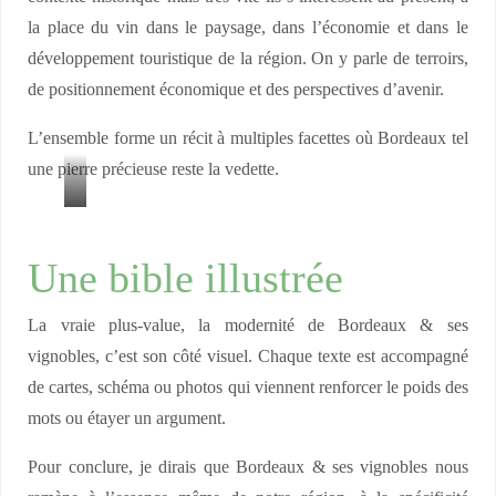
la place du vin dans le paysage, dans l’économie et dans le
développement touristique de la région. On y parle de terroirs,
de positionnement économique et des perspectives d’avenir.
L’ensemble forme un récit à multiples facettes où Bordeaux tel
une pierre précieuse reste la vedette.
P
h
Une bible illustrée
o
t
La vraie plus-value, la modernité de Bordeaux & ses
o
vignobles, c’est son côté visuel. Chaque texte est accompagné
s
de cartes, schéma ou photos qui viennent renforcer le poids des
B
mots ou étayer un argument.
o
r
Pour conclure, je dirais que Bordeaux & ses vignobles nous
d