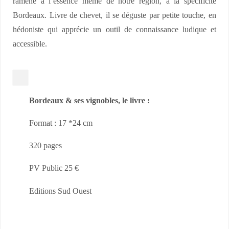
ramène à l’essence même de notre région, à la spécificité
e
Bordeaux. Livre de chevet, il se déguste par petite touche, en
a
hédoniste qui apprécie un outil de connaissance ludique et
u
accessible.
x
&
s
e
Bordeaux & ses vignobles, le livre :
s
Format : 17 *24 cm
v
i
320 pages
g
PV Public 25 €
n
o
Editions Sud Ouest
b
l
e