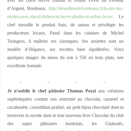
avec les chefs Hervé Dindin et Arthur Fèvre du Pressoir
d’Argent, Bordeaux.
http://lemeilleurdebordeaux.fr/la-der-des-
etoiles-avec-david-delieuvin-herve-dindin-et-arthur-fevre/
. Le
chef travaille le produit frais, de saison et privilégie les
producteurs locaux. Passé dans les cuisines de Michel
Troisgros, il maîtrise ses classiques. Ses assiettes sont un
modèle d’élégance, ses recettes bien équilibrées. Voici
quelques images du menu du soir à 55€ en trois plats, une
excellente formule.
Je n’oublie le chef pâtissier Thomas Pozzi
aux créations
sophistiquées comme son entremet au chocolat, caramel et
cacahouète, croustillant praliné, un petit bijou chocolaté dont tu
trouveras la recette dans le tout nouveau livre Chocolat du club
des super pâtissiers bordelais, les Glukosés.