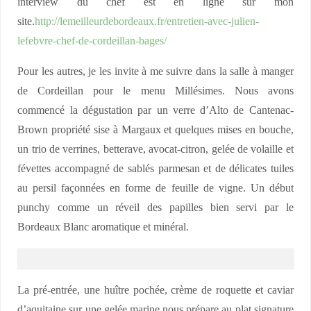
interview du chef est en ligne sur mon
site.
http://lemeilleurdebordeaux.fr/entretien-avec-julien-
lefebvre-chef-de-cordeillan-bages/
Pour les autres, je les invite à me suivre dans la salle à manger
de Cordeillan pour le menu Millésimes. Nous avons
commencé la dégustation par un verre d’Alto de Cantenac-
Brown propriété sise à Margaux et quelques mises en bouche,
un trio de verrines, betterave, avocat-citron, gelée de volaille et
févettes accompagné de sablés parmesan et de délicates tuiles
au persil façonnées en forme de feuille de vigne. Un début
punchy comme un réveil des papilles bien servi par le
Bordeaux Blanc aromatique et minéral.
La pré-entrée, une huître pochée, crème de roquette et caviar
d’aquitaine sur une gelée marine nous prépare au plat signature