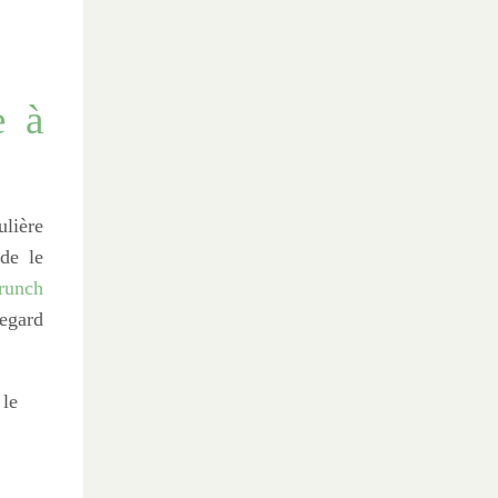
e à
ulière
 de le
brunch
regard
 le