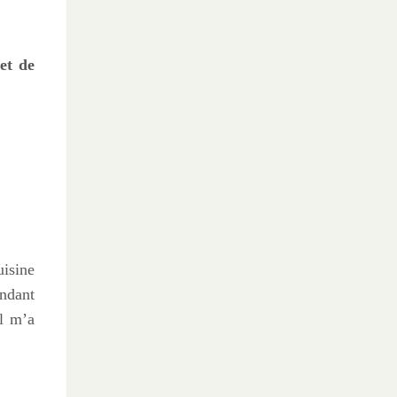
et de
uisine
endant
Il m’a