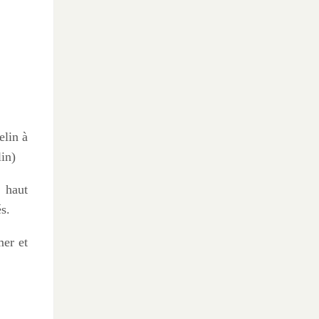
elin à
lin)
e haut
és.
mer et