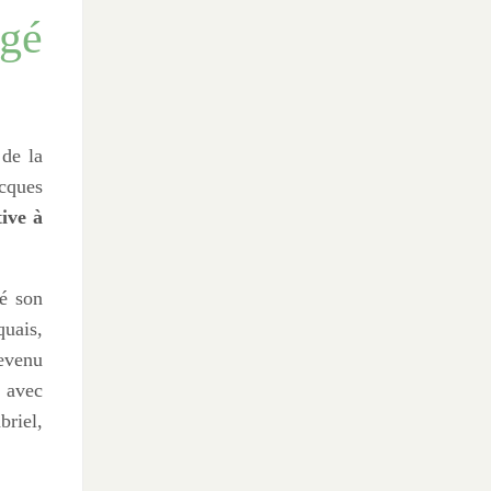
gé
 de la
acques
ive à
dé son
quais,
evenu
r avec
briel,