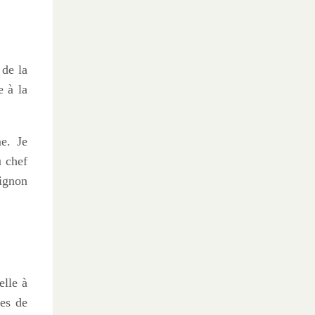
 de la
e à la
me. Je
u chef
oignon
elle à
ces de