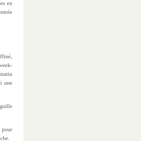
ées en
entrée
ffiné,
 week-
 matin
si une
guille
e pour
uche.