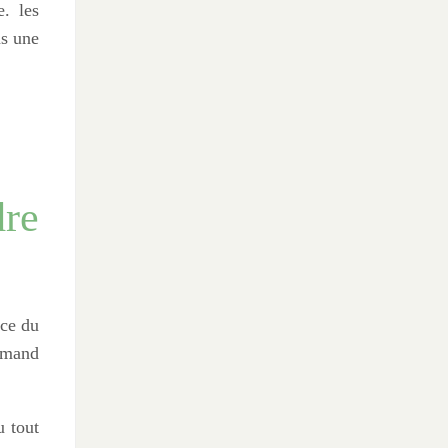
. les
ns une
re
nce du
urmand
u tout