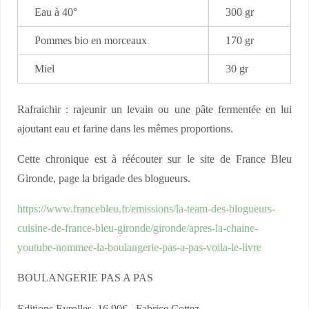
Eau à 40°
300 gr
Pommes bio en morceaux
170 gr
Miel
30 gr
Rafraichir : rajeunir un levain ou une pâte fermentée en lui
ajoutant eau et farine dans les mêmes proportions.
Cette chronique est à réécouter sur le site de France Bleu
Gironde, page la brigade des blogueurs.
https://www.francebleu.fr/emissions/la-team-des-blogueurs-
cuisine-de-france-bleu-gironde/gironde/apres-la-chaine-
youtube-nommee-la-boulangerie-pas-a-pas-voila-le-livre
BOULANGERIE PAS A PAS
Editions Eyrolles, 16,90€ .Fabrice Cottez