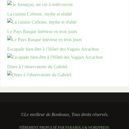
La cuisine Crétoise, mythe et réalité
Le Pays Basque intérieur en trois jours
Escapade bien-être à l’Hôtel des Vagues Arcachon
Diner à l’observatoire du Gabriel.
©Le meilleur de Bordeaux, Tous droits réservés.
FIÈREMENT PROPULSÉ PAR
PARABOLA
&
WORDPRESS.