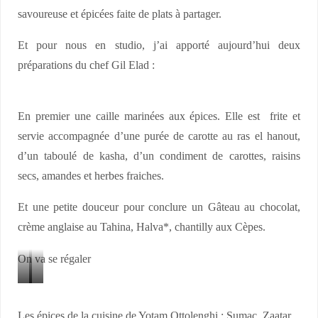
savoureuse et épicées faite de plats à partager.
Et pour nous en studio, j’ai apporté aujourd’hui deux
préparations du chef Gil Elad :
En premier une caille marinées aux épices. Elle est frite et
servie accompagnée d’une purée de carotte au ras el hanout,
d’un taboulé de kasha, d’un condiment de carottes, raisins
secs, amandes et herbes fraiches.
Et une petite douceur pour conclure un Gâteau au chocolat,
crème anglaise au Tahina, Halva*, chantilly aux Cèpes.
On va se régaler
G
C
i
a
Les épices de la cuisine de Yotam Ottolenghi : Sumac, Zaatar