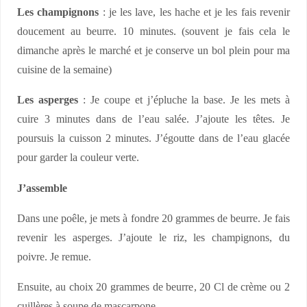
a
p
Les champignons
: je les lave, les hache et je les fais revenir
s
a
doucement au beurre. 10 minutes. (souvent je fais cela le
e
r
dimanche après le marché et je conserve un bol plein pour ma
5
é
cuisine de la semaine)
m
m
Les asperges
: Je coupe et j’épluche la base. Je les mets à
n
e
cuire 3 minutes dans de l’eau salée. J’ajoute les têtes. Je
,
n
poursuis la cuisson 2 minutes. J’égoutte dans de l’eau glacée
l
t
pour garder la couleur verte.
a
p
t
u
J’assemble
ê
i
Dans une poêle, je mets à fondre 20 grammes de beurre. Je fais
t
s
revenir les asperges. J’ajoute le riz, les champignons, du
e
o
poivre. Je remue.
2
n
m
a
Ensuite, au choix 20 grammes de beurre, 20 Cl de crème ou 2
n
s
cuillères à soupe de mascarpone.