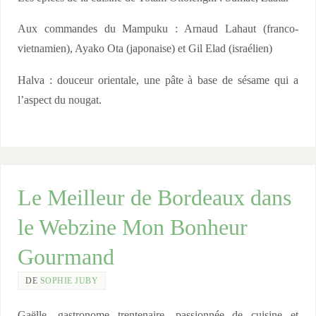
l
i
E
l
Aux commandes du Mampuku : Arnaud Lahaut (franco-
l
l
vietnamien), Ayako Ota (japonaise) et Gil Elad (israélien)
a
e
Halva : douceur orientale, une pâte à base de sésame qui a
d
m
l’aspect du nougat.
&
a
A
r
r
i
n
n
a
é
Le Meilleur de Bordeaux dans
u
e
le Webzine Mon Bonheur
d
e
L
t
Gourmand
a
t
DE
SOPHIE JUBY
h
a
a
b
Gaëlle, gastronome trentenaire, passionnée de cuisine et