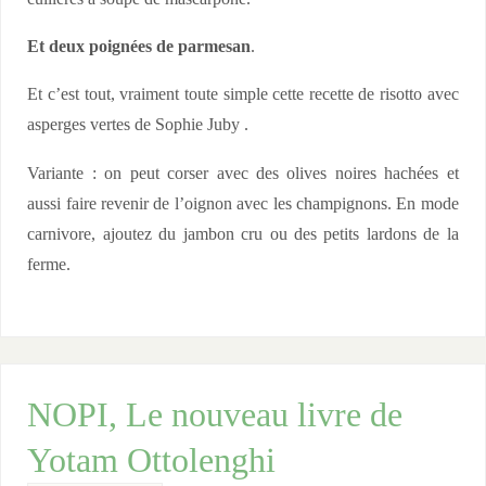
s
Et deux poignées de parmesan
.
e
m
Et c’est tout, vraiment toute simple cette recette de risotto avec
b
asperges vertes de Sophie Juby .
l
e
Variante : on peut corser avec des olives noires hachées et
aussi faire revenir de l’oignon avec les champignons. En mode
carnivore, ajoutez du jambon cru ou des petits lardons de la
ferme.
NOPI, Le nouveau livre de
Yotam Ottolenghi