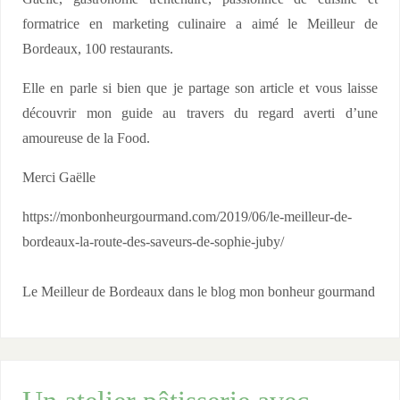
u
o
formatrice en marketing culinaire a aimé le Meilleur de
t
u
Bordeaux, 100 restaurants.
l
é
Elle en parle si bien que je partage son article et vous laisse
d
découvrir mon guide au travers du regard averti d’une
e
amoureuse de la Food.
K
Merci Gaëlle
a
s
https://monbonheurgourmand.com/2019/06/le-meilleur-de-
h
bordeaux-la-route-des-saveurs-de-sophie-juby/
a
Le Meilleur de Bordeaux dans le blog mon bonheur gourmand