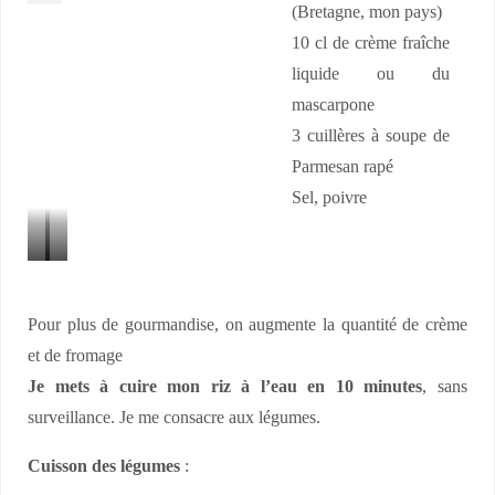
(Bretagne, mon pays)
10 cl de crème fraîche
liquide ou du
mascarpone
3 cuillères à soupe de
Parmesan rapé
Sel, poivre
C
O
u
n
Pour plus de gourmandise, on augmente la quantité de crème
i
c
et de fromage
r
u
Je mets à cuire mon riz à l’eau en 10 minutes
, sans
e
i
surveillance. Je me consacre aux légumes.
l
t
a
s
Cuisson des légumes
:
b
é